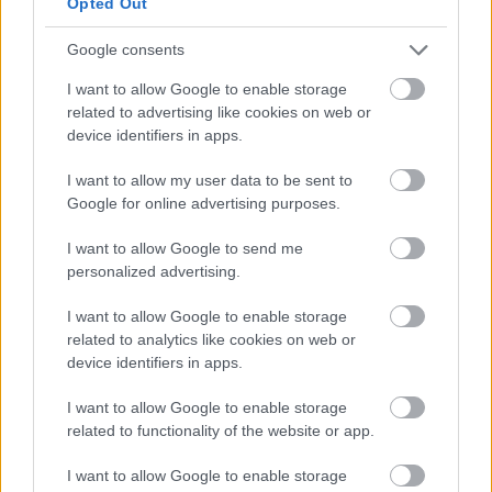
Opted Out
Ediciones Hand-Finished
Google consents
I want to allow Google to enable storage
Las ediciones hand-finished representan un
related to advertising like cookies on web or
punto intermedio fascinante entre el print y la
device identifiers in apps.
obra original. Se trata de impresiones,
I want to allow my user data to be sent to
generalmente serigrafias o giclees, que el
Google for online advertising purposes.
artista interviene a mano individualmente,
I want to allow Google to send me
anadiendo pintura, dibujos, collage u otros
personalized advertising.
elementos que hacen cada copia unica. Esto
I want to allow Google to enable storage
significa que, aunque la base es la misma, no
related to analytics like cookies on web or
device identifiers in apps.
hay dos obras identicas. Los precios de las
ediciones hand-finished suelen ser entre dos y
I want to allow Google to enable storage
related to functionality of the website or app.
cinco veces superiores a los de la edicion
regular: si una serigrafia estandar cuesta 200
I want to allow Google to enable storage