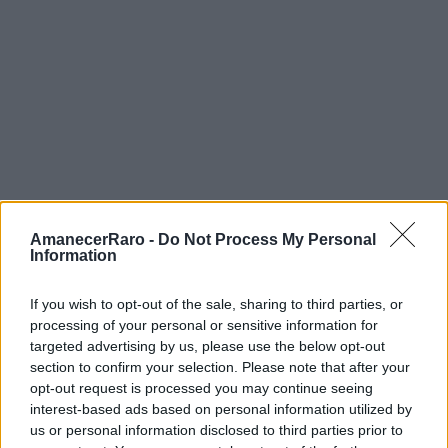
numerada y firmada a mano por el artista. Los
precios varian enormemente: una serigrafia de
un artista emergente puede costar entre 50 y
150 euros, mientras que una edicion de
Banksy, Shepard Fairey o KAWS puede
alcanzar los 5.000 a 50.000 euros en el
mercado secundario. Para el coleccionista
principiante, las serigrafias ofrecen la mejor
AmanecerRaro -
Do Not Process My Personal
relacion entre accesibilidad, calidad artistica y
Information
potencial de revalorizacion.
If you wish to opt-out of the sale, sharing to third parties, or
processing of your personal or sensitive information for
Giclee Prints
targeted advertising by us, please use the below opt-out
section to confirm your selection. Please note that after your
Las impresiones giclee son reproducciones de
opt-out request is processed you may continue seeing
interest-based ads based on personal information utilized by
alta calidad realizadas con tintas de pigmento
us or personal information disclosed to third parties prior to