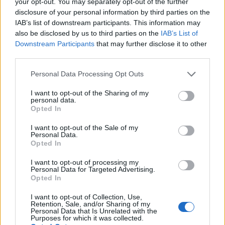
sobre papel de algodon o lienzo. Aunque son
your opt-out. You may separately opt-out of the further
disclosure of your personal information by third parties on the
tecnicamente impresiones digitales, la calidad
IAB’s list of downstream participants. This information may
de reproduccion es excepcional, capturando
also be disclosed by us to third parties on the
IAB’s List of
Downstream Participants
that may further disclose it to other
cada detalle y matiz de color de la obra
third parties.
original. Muchos artistas urbanos ofrecen
Please note that this website/app uses one or more Google
Personal Data Processing Opt Outs
giclee prints como alternativa mas economica
services and may gather and store information including but
a las serigrafias, con precios que oscilan entre
not limited to your visit or usage behaviour. You may click to
I want to opt-out of the Sharing of my
personal data.
grant or deny consent to Google and its third-party tags to
30 y 300 euros dependiendo del tamano y la
Opted In
use your data for below specified purposes in below Google
edicion. La ventaja de las giclees es su
consent section.
I want to opt-out of the Sale of my
Personal Data.
durabilidad: con un enmarcado adecuado y
Opted In
proteccion UV, pueden mantener su calidad
I want to opt-out of processing my
Personal Data for Targeted Advertising.
durante mas de cien anos. Sin embargo, su
Opted In
potencial de revalorizacion es generalmente
I want to opt-out of Collection, Use,
inferior al de las serigrafias, ya que el proceso
Retention, Sale, and/or Sharing of my
Personal Data that Is Unrelated with the
de produccion es menos artesanal.
Purposes for which it was collected.