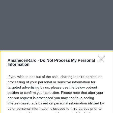
Hôpital Saint-Louis: Muros
con Historia
Los muros exteriores del Hôpital Saint-Louis,
fundado en 1607 por orden de Enrique IV para
aislar a los enfermos de peste, ofrecen
superficies amplias que los artistas urbanos
han aprovechado durante años. La
combinación de la arquitectura hospitalaria del
AmanecerRaro -
Do Not Process My Personal
Information
siglo XVII con intervenciones artísticas
contemporáneas crea un diálogo temporal que
If you wish to opt-out of the sale, sharing to third parties, or
processing of your personal or sensitive information for
resulta particularmente evocador. Las obras en
targeted advertising by us, please use the below opt-out
esta zona tienden hacia lo reflexivo y lo social,
section to confirm your selection. Please note that after your
opt-out request is processed you may continue seeing
con mensajes sobre salud mental, solidaridad
interest-based ads based on personal information utilized by
comunitaria y resiliencia que resuenan con
us or personal information disclosed to third parties prior to