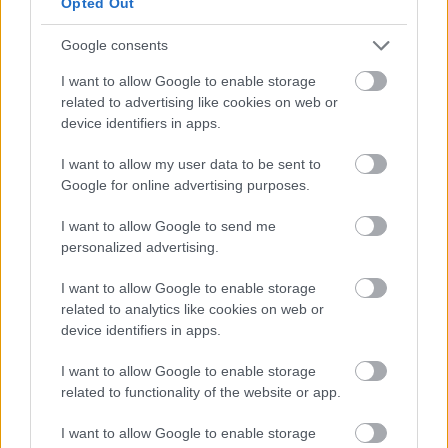
Opted Out
galería al aire libre que atrae a más de cien mil
visitantes al año. Lo que comenzó como un
Google consents
experimento para revitalizar un distrito
I want to allow Google to enable storage
residencial sin especial atractivo turístico se ha
related to advertising like cookies on web or
device identifiers in apps.
convertido en referencia mundial de cómo el
arte urbano puede transformar un barrio
I want to allow my user data to be sent to
Google for online advertising purposes.
entero.
I want to allow Google to send me
Las Grandes Fachadas: Rue
personalized advertising.
Jeanne d’Arc y Quai d’Ivry
I want to allow Google to enable storage
related to analytics like cookies on web or
Las torres de viviendas sociales del 13ème,
device identifiers in apps.
construidas durante los años sesenta y setenta
I want to allow Google to enable storage
siguiendo los principios del urbanismo
related to functionality of the website or app.
funcionalista, ofrecen fachadas de entre diez y
I want to allow Google to enable storage