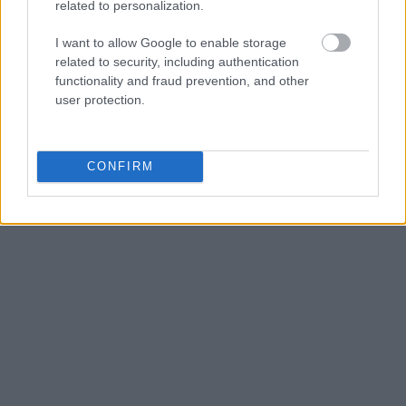
quince pisos que los artistas han convertido en
related to personalization.
lienzos de dimensiones colosales. La Rue
I want to allow Google to enable storage
Jeanne d’Arc concentra algunas de las obras
related to security, including authentication
functionality and fraud prevention, and other
más impresionantes, con murales que cubren
user protection.
superficies de más de mil metros cuadrados y
que pueden verse desde varios kilómetros de
CONFIRM
distancia.
Entre las piezas más emblemáticas destaca el
mural de Shepard Fairey, más conocido como
OBEY, que ocupa toda la fachada lateral de un
edificio de doce pisos en la Rue Jeanne d’Arc.
Este mural monumental, realizado en 2014,
presenta el estilo inconfundible de Fairey con
su paleta de rojo, negro y crema, y ha sido