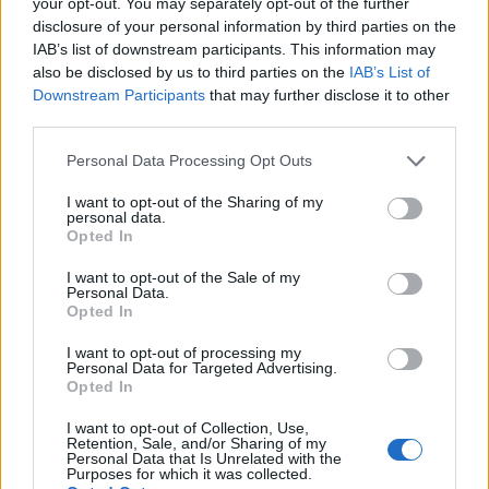
your opt-out. You may separately opt-out of the further
especial intensidad dado el contexto
disclosure of your personal information by third parties on the
hospitalario.
IAB’s list of downstream participants. This information may
also be disclosed by us to third parties on the
IAB’s List of
Downstream Participants
that may further disclose it to other
El 13ème Arrondissement: El
third parties.
Museo al Aire Libre Más
Please note that this website/app uses one or more Google
Personal Data Processing Opt Outs
Grande de Francia
services and may gather and store information including but
not limited to your visit or usage behaviour. You may click to
I want to opt-out of the Sharing of my
personal data.
grant or deny consent to Google and its third-party tags to
Si el Canal Saint-Martin representa el street art
Opted In
use your data for below specified purposes in below Google
orgánico y espontáneo de París, el 13ème
consent section.
I want to opt-out of the Sale of my
Personal Data.
arrondissement encarna su versión
Opted In
institucionalizada y monumental. Desde 2013,
I want to opt-out of processing my
cuando el galerista tunecino-francés Mehdi
Personal Data for Targeted Advertising.
Opted In
Ben Cheikh lanzó el proyecto en colaboración
I want to opt-out of Collection, Use,
con su Galerie Itinerrance, este barrio del
Retention, Sale, and/or Sharing of my
Personal Data that Is Unrelated with the
sureste parisino se ha transformado en una
Purposes for which it was collected.