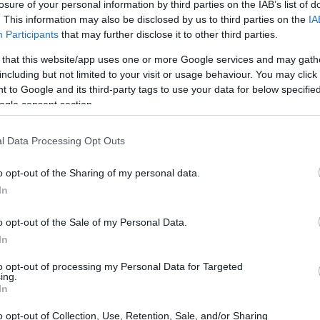
losure of your personal information by third parties on the IAB’s list of
. This information may also be disclosed by us to third parties on the
IA
 del Arte Urbano
Participants
that may further disclose it to other third parties.
 that this website/app uses one or more Google services and may gath
including but not limited to your visit or usage behaviour. You may click 
 to Google and its third-party tags to use your data for below specifi
ia (Marzo)
ogle consent section.
s eventos mas prestigiosos del circuito
l Data Processing Opt Outs
 la ciudad escocesa de Aberdeen,
o opt-out of the Sharing of my personal data.
de marzo, este festival combina la
In
ma academico conocido como Nuart Plus, que
o opt-out of the Sale of my Personal Data.
pel del arte en el espacio publico. La
In
 lo convierte en una opcion accesible para
to opt-out of processing my Personal Data for Targeted
participado en ediciones anteriores destacan
ing.
In
 Para alojamiento, Aberdeen ofrece opciones
r noche hasta hoteles boutique en el centro
o opt-out of Collection, Use, Retention, Sale, and/or Sharing