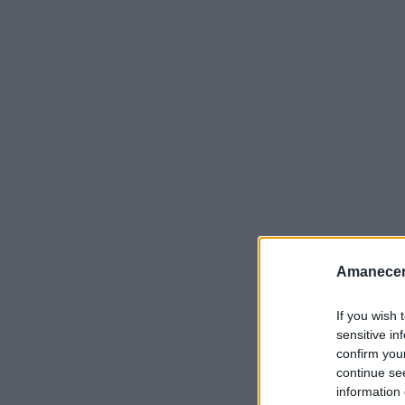
Europa es, sin lugar a dudas, el epicentro mundial
decenas de festivales dedicados al arte urbano tr
Amanecer
aire libre, atrayendo a cientos de artistas internac
If you wish 
estas planificando un viaje cultural en 2025, esta 
sensitive in
detallado con mas de veinte festivales organizado
confirm you
continue se
ubicaciones, costes y consejos practicos para ap
information 