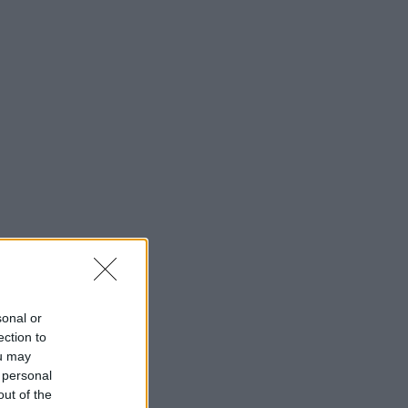
Barrios Creativos
Festivales y Eventos
Fotografía Urbana
Guías Prácticas
Rutas por Ciudad
Buscar
sonal or
Buscar:
ection to
ou may
 personal
out of the