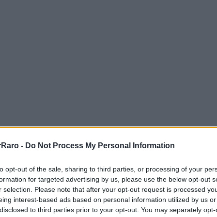
 del street art contemporaneo. Cada ano,
ansforman ciudades enteras en galerias al
Raro -
Do Not Process My Personal Information
ionales y miles de visitantes apasionados. Si
to opt-out of the sale, sharing to third parties, or processing of your per
guia completa te ofrece un calendario
formation for targeted advertising by us, please use the below opt-out s
s por temporada, incluyendo fechas exactas,
r selection. Please note that after your opt-out request is processed y
eing interest-based ads based on personal information utilized by us or
rovechar al maximo cada evento.
disclosed to third parties prior to your opt-out. You may separately opt-