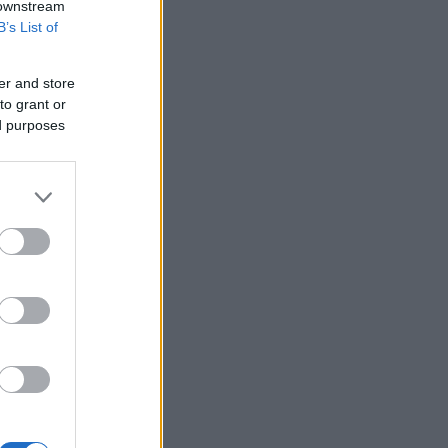
 downstream
B’s List of
er and store
to grant or
ed purposes