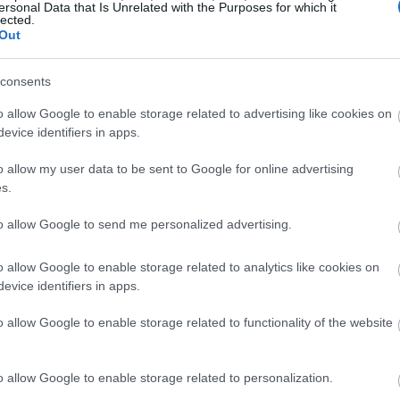
ersonal Data that Is Unrelated with the Purposes for which it
s meses de antelacion, ya que la ciudad es
lected.
Out
nta considerablemente durante el festival.
consents
ia (Abril)
o allow Google to enable storage related to advertising like cookies on
evice identifiers in apps.
del graffiti y el arte callejero, y el Berlin
o allow my user data to be sent to Google for online advertising
nte dos semanas, artistas de todo el mundo
s.
de Kreuzberg, Friedrichshain y Schoneberg.
to allow Google to send me personalized advertising.
publico, con visitas guiadas organizadas por
a muro y cada artista. Los visitantes pueden
o allow Google to enable storage related to analytics like cookies on
on del festival para recorrer todas las
evice identifiers in apps.
na amplia oferta de alojamiento economico,
o allow Google to enable storage related to functionality of the website
hasta apartamentos en Airbnb por 50-80
un abono semanal de 36 euros puedes moverte
o allow Google to enable storage related to personalization.