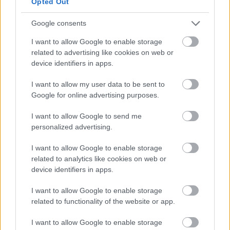
Opted Out
crear tensión innecesaria. En cambio, los
Google consents
murales narrativos de
Pixel Pancho
con sus
I want to allow Google to enable storage
robots y personajes en movimiento se
related to advertising like cookies on web or
benefician de espacio para «entrar» en el
device identifiers in apps.
encuadre.
I want to allow my user data to be sent to
Google for online advertising purposes.
Incorporar el Entorno Urbano
I want to allow Google to send me
personalized advertising.
Un mural sin contexto pierde parte de su
significado. La tensión entre la calle
I want to allow Google to enable storage
related to analytics like cookies on web or
degradada y la belleza del arte es parte del
device identifiers in apps.
mensaje. Incluye:
I want to allow Google to enable storage
related to functionality of the website or app.
El pavimento mojado reflejando colores
I want to allow Google to enable storage
del mural (técnica del «doble imagen»)