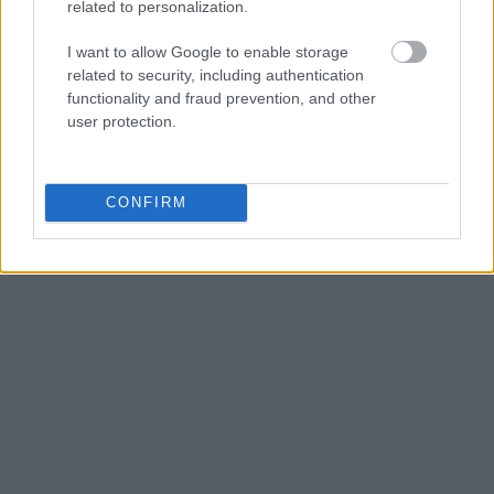
related to personalization.
Transeúntes para dar escala —
I want to allow Google to enable storage
related to security, including authentication
especialmente efectivo con los murales
functionality and fraud prevention, and other
gigantes de
Blu
en Berlín
user protection.
Señales de tráfico, farolas o coches
como elementos compositivos
CONFIRM
Cables eléctricos que crean líneas guía
hacia el mural
Perspectiva Corregida vs.
Perspectiva Dramática
La fotografía de arquitectura clásica exige
líneas verticales perfectamente paralelas. Pero