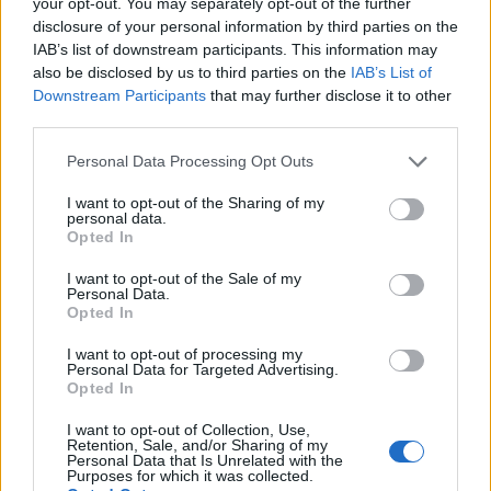
your opt-out. You may separately opt-out of the further
La Regla de los Tercios en
disclosure of your personal information by third parties on the
IAB’s list of downstream participants. This information may
Murales
also be disclosed by us to third parties on the
IAB’s List of
Downstream Participants
that may further disclose it to other
La mayoría de murales fueron diseñados por
third parties.
sus artistas con una composición interna
Please note that this website/app uses one or more Google
Personal Data Processing Opt Outs
services and may gather and store information including but
propia. Tu trabajo es respetar esa composición
not limited to your visit or usage behaviour. You may click to
I want to opt-out of the Sharing of my
mientras añades el contexto urbano. Posiciona
personal data.
grant or deny consent to Google and its third-party tags to
Opted In
los elementos más importantes del mural —la
use your data for below specified purposes in below Google
consent section.
I want to opt-out of the Sale of my
cara de un personaje, el punto focal de la
Personal Data.
Opted In
composición— en los puntos de intersección
de la regla de tercios.
I want to opt-out of processing my
Personal Data for Targeted Advertising.
Opted In
En los murales de
Shepard Fairey
(Obey), el
I want to opt-out of Collection, Use,
sujeto suele estar perfectamente centrado por
Retention, Sale, and/or Sharing of my
Personal Data that Is Unrelated with the
Purposes for which it was collected.
diseño. Romper ese centrado en tu foto puede