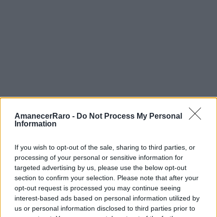
Teleobjetivos (100mm –
300mm)
Para capturar detalles en murales en altura —
como los que
Etam Cru
pinta en edificios de
10 pisos en Polonia— los teleobjetivos son
esenciales. El
Sony FE 100-400mm f/4.5-5.6
GM OSS
permite encuadrar detalles a 50
AmanecerRaro -
Do Not Process My Personal
Information
metros de distancia. Con un extensor 1.4x,
alcanza 560mm sin pérdida significativa de
If you wish to opt-out of the sale, sharing to third parties, or
calidad.
processing of your personal or sensitive information for
targeted advertising by us, please use the below opt-out
section to confirm your selection. Please note that after your
Composición: Más Allá del
opt-out request is processed you may continue seeing
interest-based ads based on personal information utilized by
Encuadre Recto
us or personal information disclosed to third parties prior to