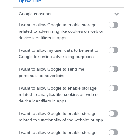
Opted Out
histórico y la creación contemporánea.
Google consents
El Eixample: Palimpsesto
I want to allow Google to enable storage
Urbano
related to advertising like cookies on web or
device identifiers in apps.
El Eixample, la cuadrícula regular diseñada por
I want to allow my user data to be sent to
Ildefons Cerdà en 1860 que constituye el
Google for online advertising purposes.
ensanche de Barcelona, es donde el concepto
I want to allow Google to send me
de palimpsesto urbano cobra mayor sentido.
personalized advertising.
Las fachadas modernistas de los edificios
I want to allow Google to enable storage
residenciales, muchas de ellas decoradas con
related to analytics like cookies on web or
esgrafiados, relieves florales y carpintería
device identifiers in apps.
artística, coexisten con intervenciones de
I want to allow Google to enable storage
street art que añaden nuevas capas de
related to functionality of the website or app.
significado visual al tejido arquitectónico
I want to allow Google to enable storage