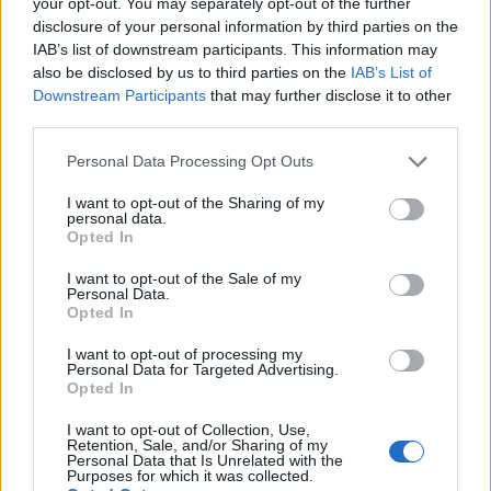
your opt-out. You may separately opt-out of the further
disclosure of your personal information by third parties on the
contemporáneas.
IAB’s list of downstream participants. This information may
also be disclosed by us to third parties on the
IAB’s List of
En los alrededores exteriores del Park Güell,
Downstream Participants
that may further disclose it to other
third parties.
especialmente en las calles que bajan hacia el
Please note that this website/app uses one or more Google
barrio del Carmel, artistas locales han creado
Personal Data Processing Opt Outs
services and may gather and store information including but
murales que dialogan explícitamente con la
not limited to your visit or usage behaviour. You may click to
I want to opt-out of the Sharing of my
personal data.
estética gaudiniana. Composiciones que
grant or deny consent to Google and its third-party tags to
Opted In
use your data for below specified purposes in below Google
incorporan patrones de trencadís, paletas
consent section.
I want to opt-out of the Sale of my
cromáticas inspiradas en las cerámicas del
Personal Data.
Opted In
parque y formas orgánicas que podrían ser
I want to opt-out of processing my
fragmentos de un edificio modernista no
Personal Data for Targeted Advertising.
Opted In
construido se extienden por las medianeras de
los edificios residenciales, creando una
I want to opt-out of Collection, Use,
Retention, Sale, and/or Sharing of my
Personal Data that Is Unrelated with the
transición visual fluida entre el patrimonio
Purposes for which it was collected.