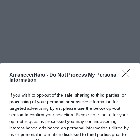
vibrante que se renueva constantemente
gracias a una comunidad artística local muy
activa.
Las calles alrededor de la Plaça del Sol y la
Plaça de la Vila de Gràcia concentran paste-
ups, estarcidos y pequeñas instalaciones que
reflejan el espíritu independiente y bohemio del
AmanecerRaro -
Do Not Process My Personal
Information
barrio. La cercanía del Park Güell, accesible a
pie desde el corazón de Gràcia en veinte
If you wish to opt-out of the sale, sharing to third parties, or
minutos de subida, permite crear un itinerario
processing of your personal or sensitive information for
targeted advertising by us, please use the below opt-out
que comienza con los mosaicos de Gaudí y
section to confirm your selection. Please note that after your
desciende a través de las calles del barrio
opt-out request is processed you may continue seeing
interest-based ads based on personal information utilized by
descubriendo cómo el impulso decorativo del
us or personal information disclosed to third parties prior to
modernismo pervive en las intervenciones